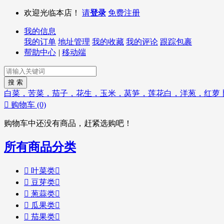
欢迎光临本店！
请
登录
免费注册
我的信息
我的订单
地址管理
我的收藏
我的评论
跟踪包裹
帮助中心
|
移动端
白菜，苦菜，茄子，花生，玉米，莴笋，莲花白，洋葱，红萝

购物车
(0)
购物车中还没有商品，赶紧选购吧！
所有商品分类

叶菜类


豆芽类


葱蒜类


瓜果类


茄果类
