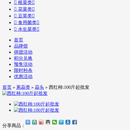

根菜类


花菜类


豆荚类


食用菌类


水生菜类

首页
品牌馆
拼团活动
积分兑换
预售活动
限时秒杀
优惠活动
首页
葱蒜类
蒜头
西红柿:100斤起批发
>
>
>
分享商品：