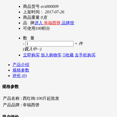
商品货号
ecs000009
上架时间：
2017-07-26
商品重量
0克
品 牌
进入
幸福西饼
品牌馆
可使用
100
积分
数 量
-
+
件
(
载入中···
)
立即购买
加入购物车

收藏
去手机购买
产品介绍
规格参数
评价
(0)
规格参数
产品名称 :
西红柿:100斤起批发
产品品牌 :
幸福西饼
用户评价