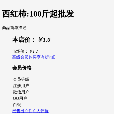
西红柿:100斤起批发
商品简单描述
本店价：
￥1.0
市场价：
￥1.2
高级会员购买享有折扣

会员价格
会员等级
注册用户
微信用户
QQ用户
白银
已售出 0 件
|
0 人评价